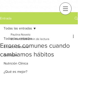
Entrada
Todas las entradas
Paulina Novelo
Todas las entradas
25 mar 2020
2 min de lectura
Errores comunes cuando
El Lado Obscuro
cambiamos hábitos
Nutrición
Nutrición Clínica
¿Qué es mejor?