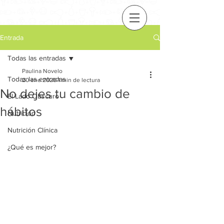
Entrada
Todas las entradas
Paulina Novelo
Todas las entradas
20 ene 2020
1 min de lectura
No dejes tu cambio de
El Lado Obscuro
hábitos
Nutrición
Nutrición Clínica
¿Qué es mejor?