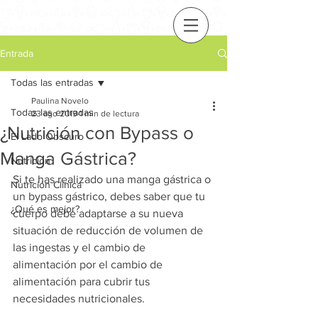
Entrada
Todas las entradas
Paulina Novelo
Todas las entradas
23 ago 2019
1 min de lectura
¿Nutrición con Bypass o
El Lado Obscuro
Manga Gástrica?
Nutrición
Si te has realizado una manga gástrica o 
Nutrición Clínica
un bypass gástrico, debes saber que tu 
¿Qué es mejor?
cuerpo debe adaptarse a su nueva 
situación de reducción de volumen de 
las ingestas y el cambio de 
alimentación por el cambio de 
alimentación para cubrir tus 
necesidades nutricionales. 