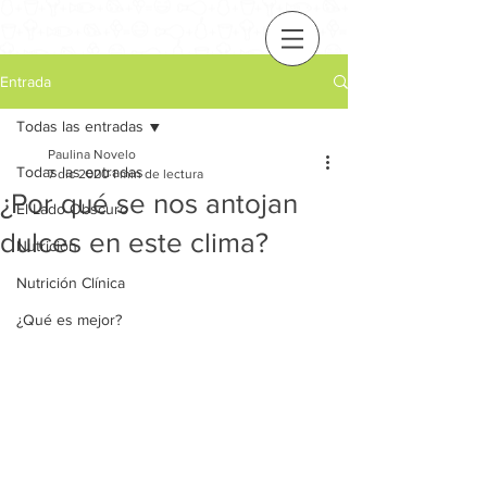
Entrada
Todas las entradas
Paulina Novelo
Todas las entradas
7 dic 2020
1 min de lectura
¿Por qué se nos antojan
El Lado Obscuro
dulces en este clima?
Nutrición
Nutrición Clínica
¿Qué es mejor?