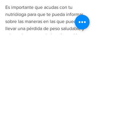
Es importante que acudas con tu 
nutrióloga para que te pueda informar 
sobre las maneras en las que puedes 
llevar una pérdida de peso saludable y 
adecuada para tu edad y género. Ya 
que no siempre será la opción llevar un 
ayuno intermitente. 
Fuente: Harvard Health Blog.
Ver todo
Entradas recientes