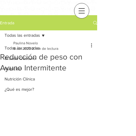
Entrada
Todas las entradas
Paulina Novelo
Todas las entradas
8 abr 2020
2 min de lectura
Reducción de peso con
El Lado Obscuro
Ayuno Intermitente
Nutrición
Nutrición Clínica
¿Qué es mejor?