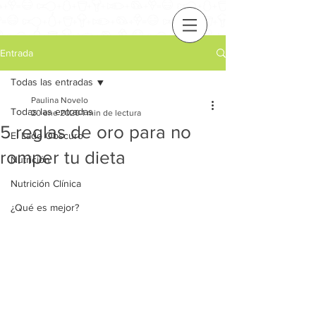
Entrada
Todas las entradas
Paulina Novelo
Todas las entradas
20 ene 2020
1 min de lectura
5 reglas de oro para no
El Lado Obscuro
romper tu dieta
Nutrición
Nutrición Clínica
¿Qué es mejor?