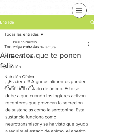
Entrada
Todas las entradas
Paulina Novelo
Todas las entradas
22 jul 2019
1 min de lectura
Alimentos que te ponen
El Lado Obscuro
feliz
Nutrición
Nutrición Clínica
¡¡¡Es cierto!!! Algunos alimentos pueden 
¿Qué es mejor?
cambiar tu estado de ánimo. Esto se 
debe a que cuando los ingieres activan 
receptores que provocan la secreción 
de sustancias como la serotonina. Esta 
sustancia funciona como 
neurotransmisor y se ha visto que ayuda 
a regular el estado de animo, el apetito, 