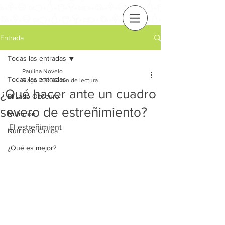
Entrada
Todas las entradas
Paulina Novelo
Todas las entradas
9 ago 2020
2 min de lectura
¿Qué hacer ante un cuadro
El Lado Obscuro
severo de estreñimiento?
Nutrición
El estreñimient
Nutrición Clínica
¿Qué es mejor?