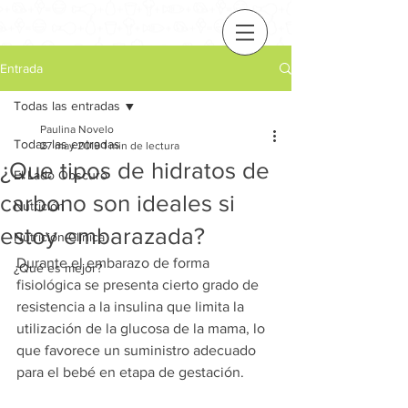
Entrada
Todas las entradas
Paulina Novelo
Todas las entradas
27 may 2019
1 min de lectura
¿Que tipos de hidratos de
El Lado Obscuro
carbono son ideales si
Nutrición
estoy embarazada?
Nutrición Clínica
Durante el embarazo de forma 
¿Qué es mejor?
fisiológica se presenta cierto grado de 
resistencia a la insulina que limita la 
utilización de la glucosa de la mama, lo 
que favorece un suministro adecuado 
para el bebé en etapa de gestación. 